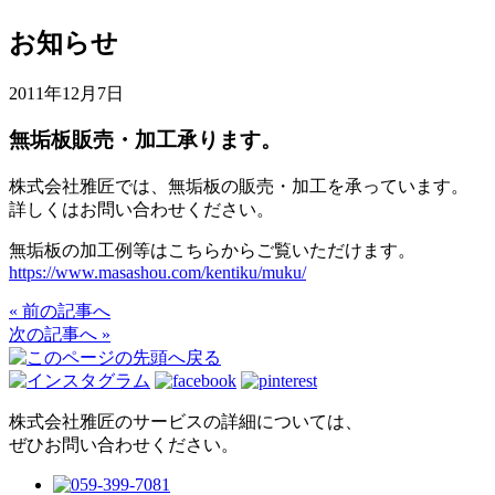
お知らせ
2011年12月7日
無垢板販売・加工承ります。
株式会社雅匠では、無垢板の販売・加工を承っています。
詳しくはお問い合わせください。
無垢板の加工例等はこちらからご覧いただけます。
https://www.masashou.com/kentiku/muku/
« 前の記事へ
次の記事へ »
株式会社雅匠のサービスの詳細については、
ぜひお問い合わせください。