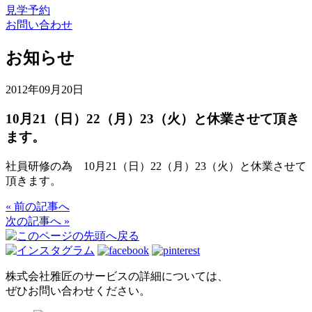
見学予約
お問い合わせ
お知らせ
2012年09月20日
10月21（日）22（月）23（火）と休業させて頂き
ます。
社員研修の為 10月21（日）22（月）23（火）と休業させて
頂きます。
« 前の記事へ
次の記事へ »
株式会社雅匠のサービスの詳細については、
ぜひお問い合わせください。