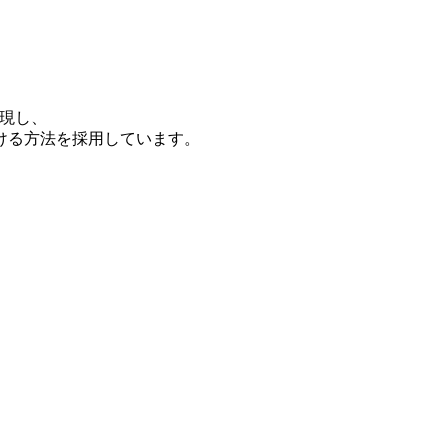
現し、
ける方法を採用しています。