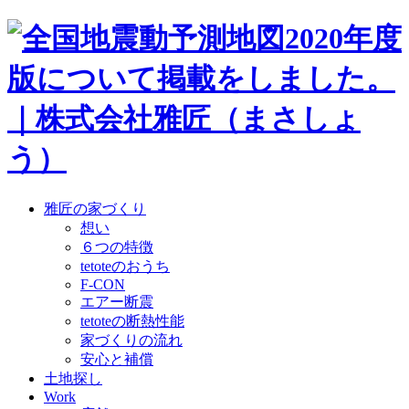
雅匠の家づくり
想い
６つの特徴
tetoteのおうち
F-CON
エアー断震
tetoteの断熱性能
家づくりの流れ
安心と補償
土地探し
Work