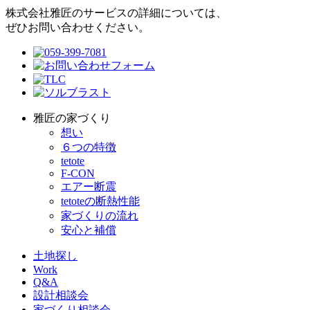
株式会社雅匠のサービスの詳細については、
ぜひお問い合わせください。
雅匠の家づくり
想い
６つの特徴
tetote
F-CON
エアー断震
tetoteの断熱性能
家づくりの流れ
安心と補償
土地探し
Work
Q&A
設計相談会
家づくり相談会