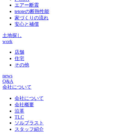
エアー断震
tetoteの断熱性能
家づくりの流れ
安心と補償
土地探し
work
店舗
住宅
その他
news
Q&A
会社について
会社について
会社概要
沿革
TLC
ソルブラスト
スタッフ紹介