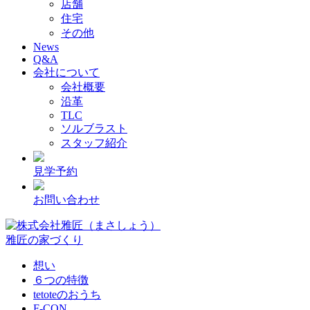
店舗
住宅
その他
News
Q&A
会社について
会社概要
沿革
TLC
ソルブラスト
スタッフ紹介
見学予約
お問い合わせ
雅匠の家づくり
想い
６つの特徴
tetoteのおうち
F-CON