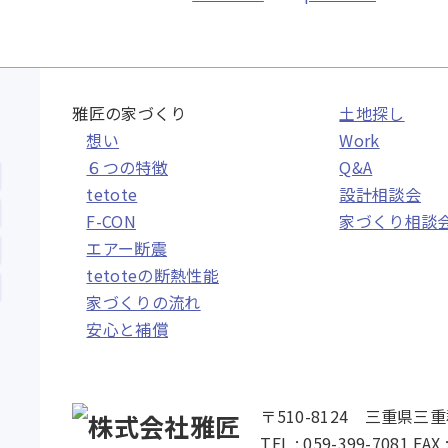
、
雅匠の家づくり
土地探し
想い
Work
６つの特徴
Q&A
tetote
設計相談会
F-CON
家づくり相談
エアー断震
tetoteの断熱性能
家づくりの流れ
安心と補償
〒510-8124 三重県三
TEL : 059-399-7081 FAX 