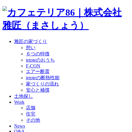
雅匠の家づくり
想い
６つの特徴
tetoteのおうち
F-CON
エアー断震
tetoteの断熱性能
家づくりの流れ
安心と補償
土地探し
Work
店舗
住宅
その他
News
Q&A