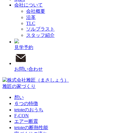
会社について
会社概要
沿革
TLC
ソルブラスト
スタッフ紹介
見学予約
お問い合わせ
雅匠の家づくり
想い
６つの特徴
tetoteのおうち
F-CON
エアー断震
tetoteの断熱性能