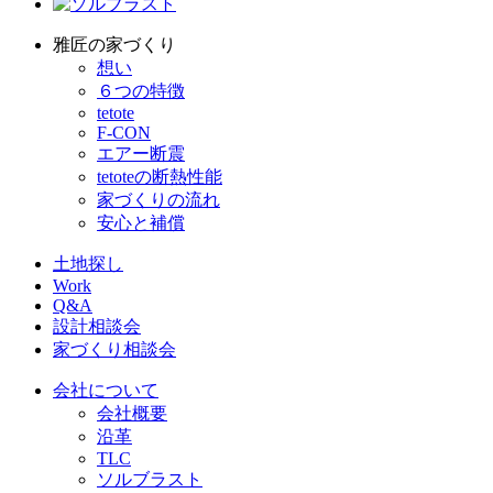
雅匠の家づくり
想い
６つの特徴
tetote
F-CON
エアー断震
tetoteの断熱性能
家づくりの流れ
安心と補償
土地探し
Work
Q&A
設計相談会
家づくり相談会
会社について
会社概要
沿革
TLC
ソルブラスト