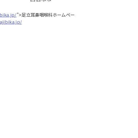
bika.jp/
">足立耳鼻咽喉科ホームペー
jibika.jp/